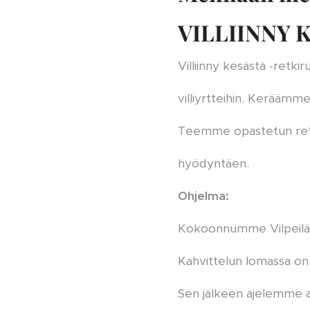
VILLIINNY 
Villiinny kesästä -retki
villiyrtteihin. Keräämme
Teemme opastetun retk
hyödyntäen.
Ohjelma:
Kokoonnumme Vilpeilän
Kahvittelun lomassa on t
Sen jälkeen ajelemme a