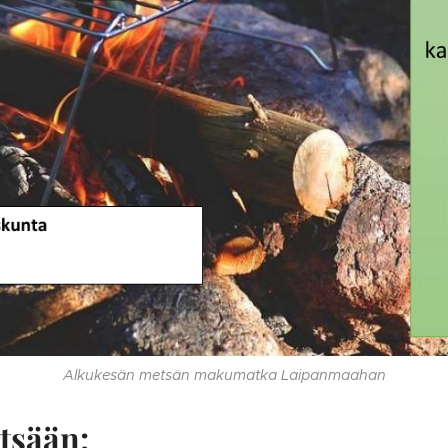
Alkukesän metsän makumatka Laipanmaahan
tsään: