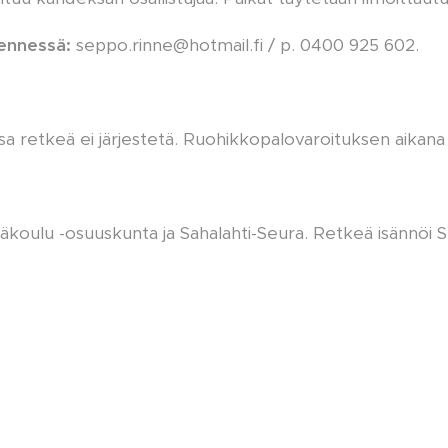
ennessä:
seppo.rinne@hotmail.fi / p. 0400 925 602.
a retkeä ei järjestetä. Ruohikkopalovaroituksen aikana
kyläkoulu -osuuskunta ja Sahalahti-Seura. Retkeä isännöi