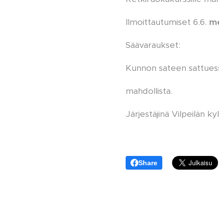
Ilmoittautumiset 6.6.
m
Säävaraukset:
Kunnon sateen sattuess
mahdollista.
Järjestäjinä Vilpeilän 
Share