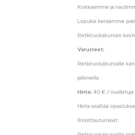
Kokkaamme ja nautimme
Lopuksi keräämme palau
Retkiruokakurssin kesto
Varusteet:
Retkiruokakurssille kann
jalkineilla.
Hinta:
40 € / osallistuja
Hinta sisältää opastukse
Ilmoittautumiset:
Retkiruokakurssille mah