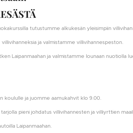
KESÄSTÄ
ruokakurssilla tutustumme alkukesän yleisimpiin villivihan
 villivihanneksia ja valmistamme villivihannespeston.
en Laipanmaahan ja valmistamme lounaan nuotiolla lu
 koululle ja juomme aamukahvit klo 9.00.
arjolla pieni johdatus villivihannesten ja villiyrttien maa
utoilla Laipanmaahan.