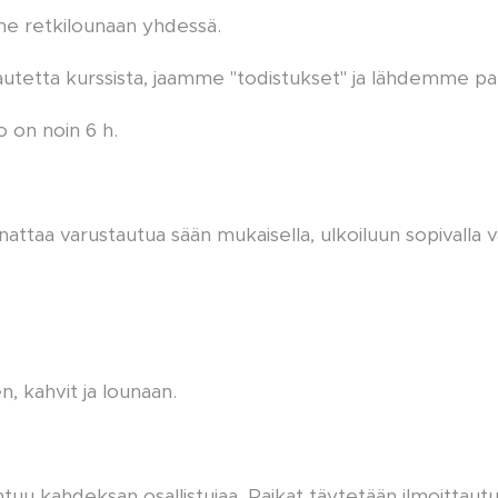
 retkilounaan yhdessä.
tetta kurssista, jaamme "todistukset" ja lähdemme pa
 on noin 6 h.
attaa varustautua sään mukaisella, ulkoiluun sopivalla v
n, kahvit ja lounaan.
tuu kahdeksan osallistujaa. Paikat täytetään ilmoittautu