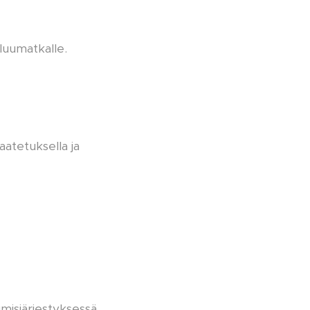
luumatkalle.
aatetuksella ja
misjärjestyksessä.