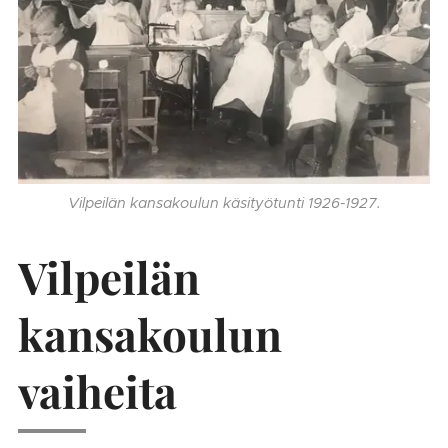
Vilpeilän kansakoulun käsityötunti 1926-1927.
Vilpeilän
kansakoulun
vaiheita