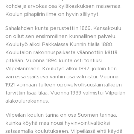
kohde ja arvokas osa kyläkeskuksen maisemaa.
Koulun pihapiirin ilme on hyvin säilynyt.
Sahalahden kunta perustettiin 1869. Kansakoulu
on ollut sen ensimmäinen kunnallinen palvelu.
Koulutyö alkoi Pakkalassa Kunnin tilalla 1880.
Koulutalon rakennuspaikasta väännettiin kättä
pitkään. Vuonna 1894 kunta osti tontiksi
Vilpeilänmäen. Koulutyö alkoi 1897, jolloin tien
varressa sijaitseva vanhin osa valmistui. Vuonna
1921 voimaan tulleen oppivelvollisuuslain jälkeen
tarvittiin lisää tilaa. Vuonna 1939 valmistui Vilpeilän
alakoulurakennus.
Vilpeilän koulun tarina on osa Suomen tarinaa,
kuinka köyhä maa nousi hyvinvointivaltioksi
satsaamalla koulutukseen. Vilpeilässä ehti käydä